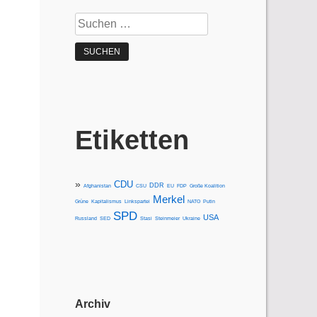
Suchen
nach:
Etiketten
CDU
DDR
Afghanistan
CSU
EU
FDP
Große Koalition
Merkel
Grüne
Kapitalismus
Linkspartei
NATO
Putin
SPD
USA
Russland
SED
Stasi
Steinmeier
Ukraine
Archiv