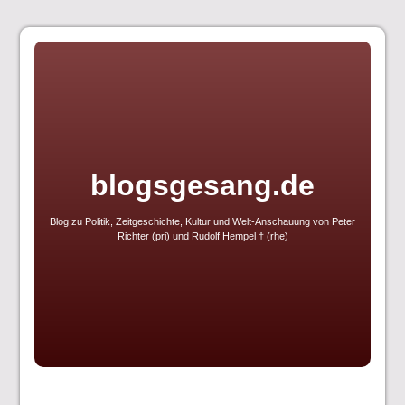
Skip
to
content
blogsgesang.de
Blog zu Politik, Zeitgeschichte, Kultur und Welt-Anschauung von Peter
Richter (pri) und Rudolf Hempel † (rhe)