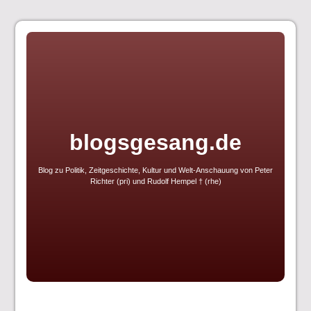
Skip
to
content
blogsgesang.de
Blog zu Politik, Zeitgeschichte, Kultur und Welt-Anschauung von Peter
Richter (pri) und Rudolf Hempel † (rhe)