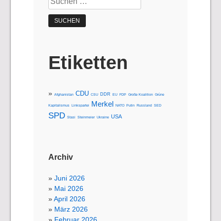
nach:
Etiketten
CDU
DDR
Afghanistan
CSU
EU
FDP
Große Koalition
Grüne
Merkel
Kapitalismus
Linkspartei
NATO
Putin
Russland
SED
SPD
USA
Stasi
Steinmeier
Ukraine
Archiv
Juni 2026
Mai 2026
April 2026
März 2026
Februar 2026