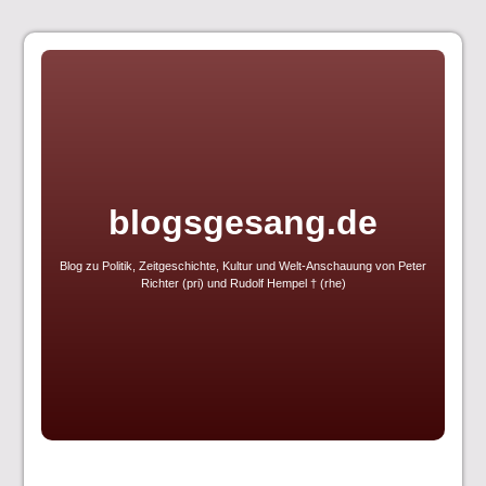
Skip
to
content
blogsgesang.de
Blog zu Politik, Zeitgeschichte, Kultur und Welt-Anschauung von Peter
Richter (pri) und Rudolf Hempel † (rhe)