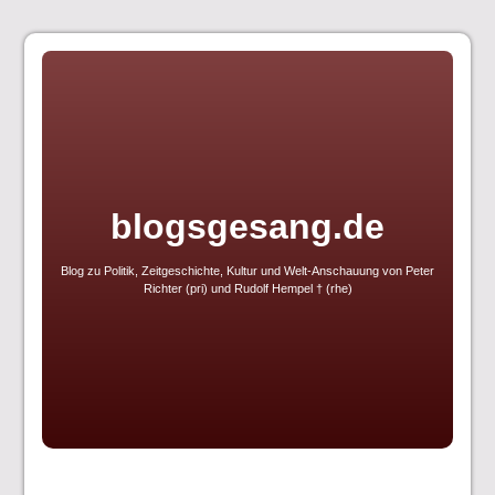
Skip
to
content
blogsgesang.de
Blog zu Politik, Zeitgeschichte, Kultur und Welt-Anschauung von Peter
Richter (pri) und Rudolf Hempel † (rhe)