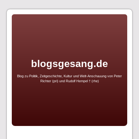
Skip
to
content
blogsgesang.de
Blog zu Politik, Zeitgeschichte, Kultur und Welt-Anschauung von Peter
Richter (pri) und Rudolf Hempel † (rhe)