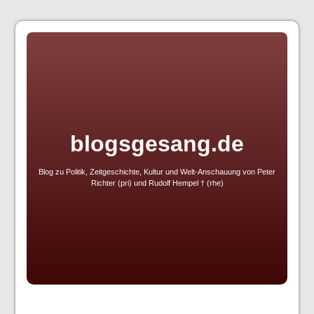
Skip
to
content
blogsgesang.de
Blog zu Politik, Zeitgeschichte, Kultur und Welt-Anschauung von Peter
Richter (pri) und Rudolf Hempel † (rhe)