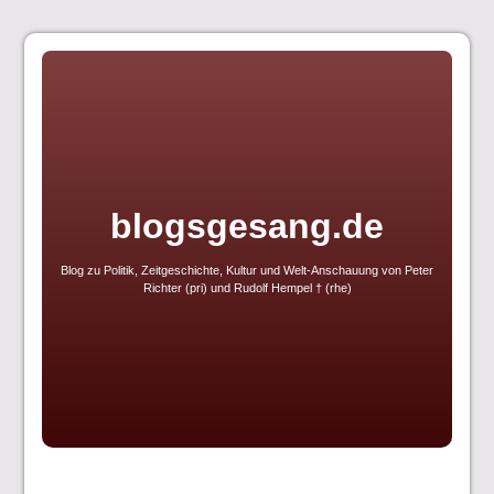
Skip
to
content
blogsgesang.de
Blog zu Politik, Zeitgeschichte, Kultur und Welt-Anschauung von Peter
Richter (pri) und Rudolf Hempel † (rhe)