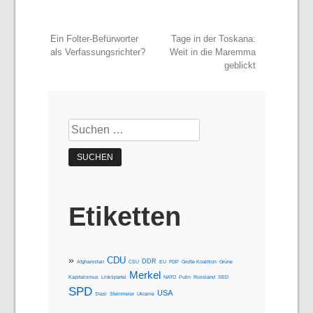
Beitragsnavigation
Ein Folter-Befürworter
Tage in der Toskana:
als Verfassungsrichter?
Weit in die Maremma
geblickt
Suchen
nach:
Etiketten
CDU
DDR
Afghanistan
CSU
EU
FDP
Große Koalition
Grüne
Merkel
Kapitalismus
Linkspartei
NATO
Putin
Russland
SED
SPD
USA
Stasi
Steinmeier
Ukraine