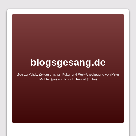
Skip
to
content
blogsgesang.de
Blog zu Politik, Zeitgeschichte, Kultur und Welt-Anschauung von Peter
Richter (pri) und Rudolf Hempel † (rhe)