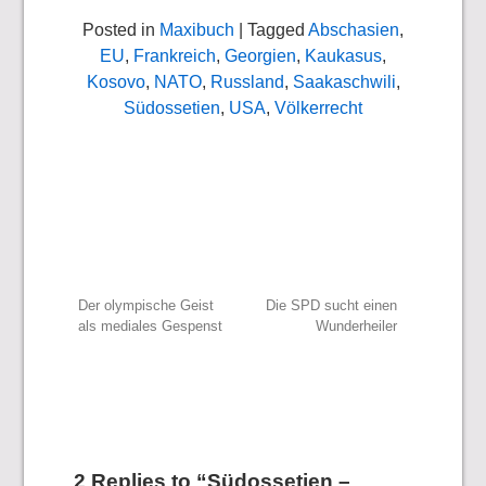
Posted in
Maxibuch
| Tagged
Abschasien
,
EU
,
Frankreich
,
Georgien
,
Kaukasus
,
Kosovo
,
NATO
,
Russland
,
Saakaschwili
,
Südossetien
,
USA
,
Völkerrecht
Beitragsnavigation
Der olympische Geist
Die SPD sucht einen
als mediales Gespenst
Wunderheiler
2 Replies to “Südossetien –