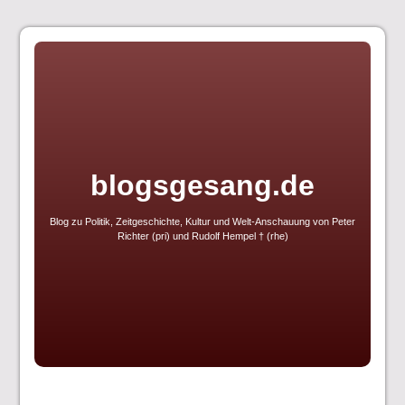
Skip
to
content
blogsgesang.de
Blog zu Politik, Zeitgeschichte, Kultur und Welt-Anschauung von Peter
Richter (pri) und Rudolf Hempel † (rhe)