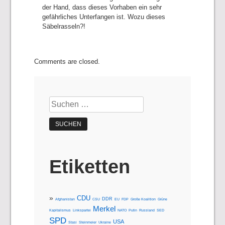
der Hand, dass dieses Vorhaben ein sehr
gefährliches Unterfangen ist. Wozu dieses
Säbelrasseln?!
Comments are closed.
Suchen
nach:
Etiketten
CDU
DDR
Afghanistan
CSU
EU
FDP
Große Koalition
Grüne
Merkel
Kapitalismus
Linkspartei
NATO
Putin
Russland
SED
SPD
USA
Stasi
Steinmeier
Ukraine