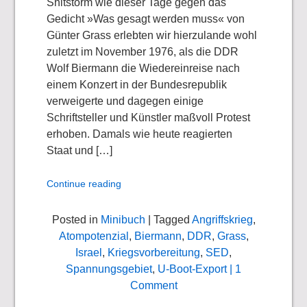
Shitstorm wie dieser Tage gegen das
Gedicht »Was gesagt werden muss« von
Günter Grass erlebten wir hierzulande wohl
zuletzt im November 1976, als die DDR
Wolf Biermann die Wiedereinreise nach
einem Konzert in der Bundesrepublik
verweigerte und dagegen einige
Schriftsteller und Künstler maßvoll Protest
erhoben. Damals wie heute reagierten
Staat und […]
Continue reading
Posted in
Minibuch
| Tagged
Angriffskrieg
,
Atompotenzial
,
Biermann
,
DDR
,
Grass
,
Israel
,
Kriegsvorbereitung
,
SED
,
Spannungsgebiet
,
U-Boot-Export
| 1
Comment