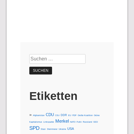
Suchen
nach:
Etiketten
CDU
DDR
Afghanistan
CSU
EU
FDP
Große Koalition
Grüne
Merkel
Kapitalismus
Linkspartei
NATO
Putin
Russland
SED
SPD
USA
Stasi
Steinmeier
Ukraine