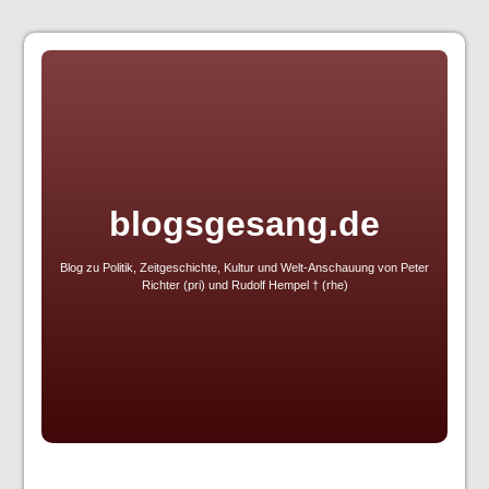
Skip
to
content
blogsgesang.de
Blog zu Politik, Zeitgeschichte, Kultur und Welt-Anschauung von Peter
Richter (pri) und Rudolf Hempel † (rhe)