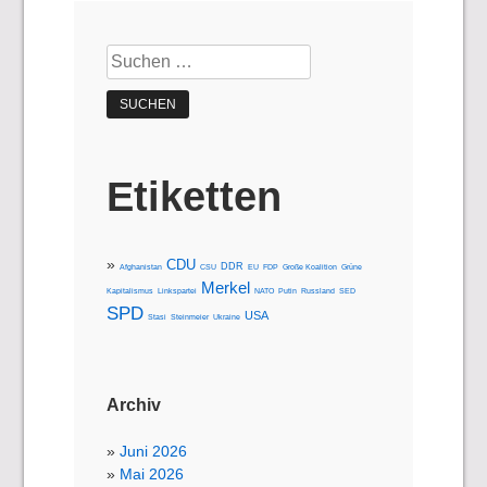
Suchen
nach:
Etiketten
CDU
DDR
Afghanistan
CSU
EU
FDP
Große Koalition
Grüne
Merkel
Kapitalismus
Linkspartei
NATO
Putin
Russland
SED
SPD
USA
Stasi
Steinmeier
Ukraine
Archiv
Juni 2026
Mai 2026