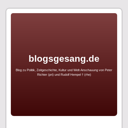
Skip
to
content
blogsgesang.de
Blog zu Politik, Zeitgeschichte, Kultur und Welt-Anschauung von Peter
Richter (pri) und Rudolf Hempel † (rhe)