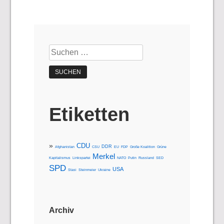
Suchen
nach:
Etiketten
CDU
DDR
Afghanistan
CSU
EU
FDP
Große Koalition
Grüne
Merkel
Kapitalismus
Linkspartei
NATO
Putin
Russland
SED
SPD
USA
Stasi
Steinmeier
Ukraine
Archiv