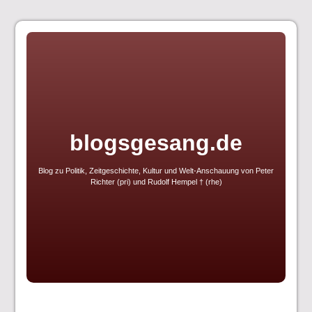
Skip
to
content
blogsgesang.de
Blog zu Politik, Zeitgeschichte, Kultur und Welt-Anschauung von Peter
Richter (pri) und Rudolf Hempel † (rhe)