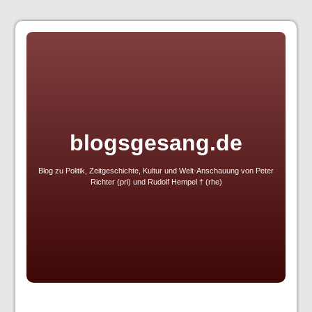
Skip
to
content
blogsgesang.de
Blog zu Politik, Zeitgeschichte, Kultur und Welt-Anschauung von Peter
Richter (pri) und Rudolf Hempel † (rhe)