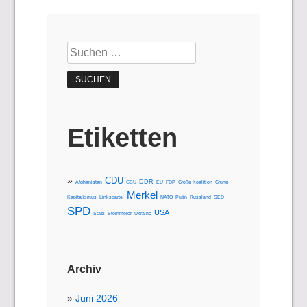
Suchen
nach:
Etiketten
CDU
DDR
Afghanistan
CSU
EU
FDP
Große Koalition
Grüne
Merkel
Kapitalismus
Linkspartei
NATO
Putin
Russland
SED
SPD
USA
Stasi
Steinmeier
Ukraine
Archiv
Juni 2026