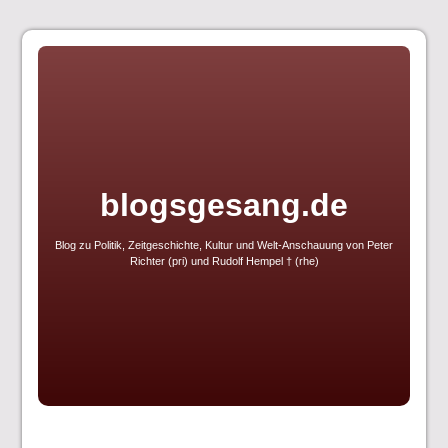
Skip
to
content
blogsgesang.de
Blog zu Politik, Zeitgeschichte, Kultur und Welt-Anschauung von Peter
Richter (pri) und Rudolf Hempel † (rhe)