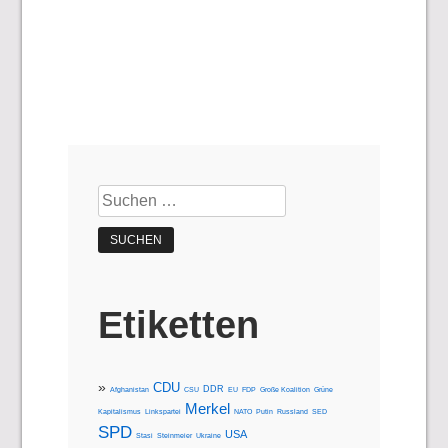
Suchen
nach:
Etiketten
CDU
DDR
Afghanistan
CSU
EU
FDP
Große Koalition
Grüne
Merkel
Kapitalismus
Linkspartei
NATO
Putin
Russland
SED
SPD
USA
Stasi
Steinmeier
Ukraine