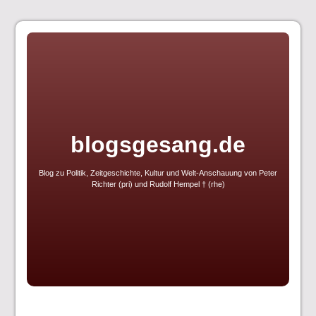
Skip
to
content
blogsgesang.de
Blog zu Politik, Zeitgeschichte, Kultur und Welt-Anschauung von Peter
Richter (pri) und Rudolf Hempel † (rhe)