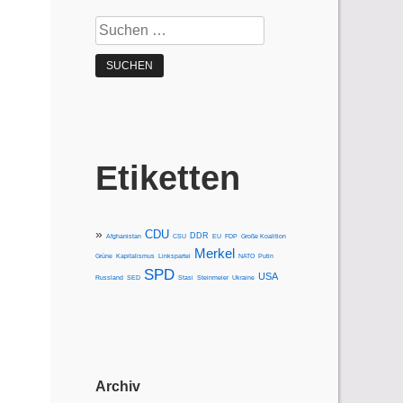
Suchen
nach:
Etiketten
CDU
DDR
Afghanistan
CSU
EU
FDP
Große Koalition
Merkel
Grüne
Kapitalismus
Linkspartei
NATO
Putin
SPD
USA
Russland
SED
Stasi
Steinmeier
Ukraine
Archiv