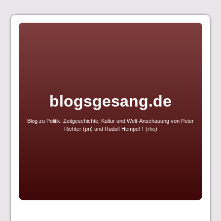
Skip
to
content
blogsgesang.de
Blog zu Politik, Zeitgeschichte, Kultur und Welt-Anschauung von Peter
Richter (pri) und Rudolf Hempel † (rhe)