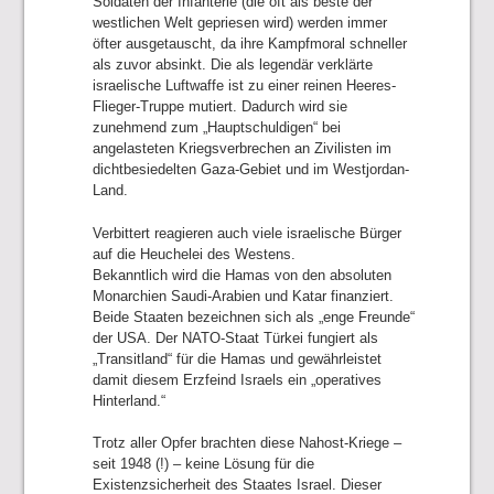
Soldaten der Infanterie (die oft als beste der
westlichen Welt gepriesen wird) werden immer
öfter ausgetauscht, da ihre Kampfmoral schneller
als zuvor absinkt. Die als legendär verklärte
israelische Luftwaffe ist zu einer reinen Heeres-
Flieger-Truppe mutiert. Dadurch wird sie
zunehmend zum „Hauptschuldigen“ bei
angelasteten Kriegsverbrechen an Zivilisten im
dichtbesiedelten Gaza-Gebiet und im Westjordan-
Land.
Verbittert reagieren auch viele israelische Bürger
auf die Heuchelei des Westens.
Bekanntlich wird die Hamas von den absoluten
Monarchien Saudi-Arabien und Katar finanziert.
Beide Staaten bezeichnen sich als „enge Freunde“
der USA. Der NATO-Staat Türkei fungiert als
„Transitland“ für die Hamas und gewährleistet
damit diesem Erzfeind Israels ein „operatives
Hinterland.“
Trotz aller Opfer brachten diese Nahost-Kriege –
seit 1948 (!) – keine Lösung für die
Existenzsicherheit des Staates Israel. Dieser