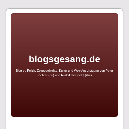
Skip
to
content
blogsgesang.de
Blog zu Politik, Zeitgeschichte, Kultur und Welt-Anschauung von Peter
Richter (pri) und Rudolf Hempel † (rhe)