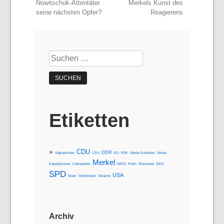
Nowitschok-Attentäter
Merkels Kunst des
seine nächsten Opfer?
Reagierens
Suchen
nach:
Etiketten
CDU
DDR
Afghanistan
CSU
EU
FDP
Große Koalition
Grüne
Merkel
Kapitalismus
Linkspartei
NATO
Putin
Russland
SED
SPD
USA
Stasi
Steinmeier
Ukraine
Archiv