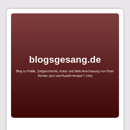
Skip
to
content
blogsgesang.de
Blog zu Politik, Zeitgeschichte, Kultur und Welt-Anschauung von Peter
Richter (pri) und Rudolf Hempel † (rhe)