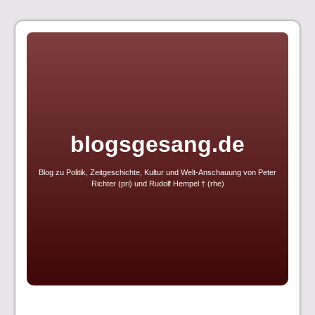
Skip
to
content
blogsgesang.de
Blog zu Politik, Zeitgeschichte, Kultur und Welt-Anschauung von Peter
Richter (pri) und Rudolf Hempel † (rhe)