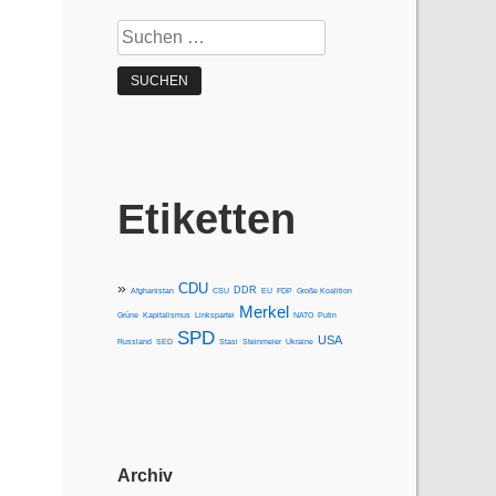
Suchen
nach:
Etiketten
CDU
DDR
Afghanistan
CSU
EU
FDP
Große Koalition
Merkel
Grüne
Kapitalismus
Linkspartei
NATO
Putin
SPD
USA
Russland
SED
Stasi
Steinmeier
Ukraine
Archiv