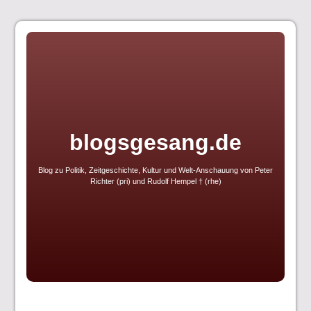
Skip
to
content
blogsgesang.de
Blog zu Politik, Zeitgeschichte, Kultur und Welt-Anschauung von Peter
Richter (pri) und Rudolf Hempel † (rhe)