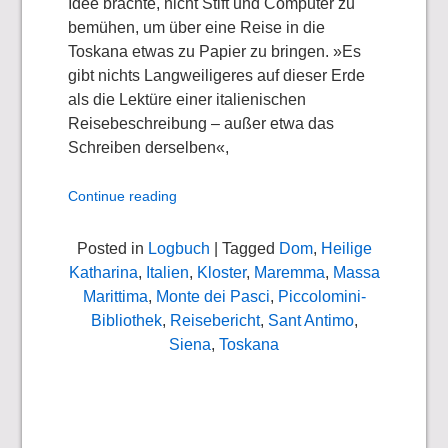
Idee brachte, nicht Stift und Computer zu
bemühen, um über eine Reise in die
Toskana etwas zu Papier zu bringen. »Es
gibt nichts Langweiligeres auf dieser Erde
als die Lektüre einer italienischen
Reisebeschreibung – außer etwa das
Schreiben derselben«,
Continue reading
Posted in
Logbuch
| Tagged
Dom
,
Heilige
Katharina
,
Italien
,
Kloster
,
Maremma
,
Massa
Marittima
,
Monte dei Pasci
,
Piccolomini-
Bibliothek
,
Reisebericht
,
Sant Antimo
,
Siena
,
Toskana