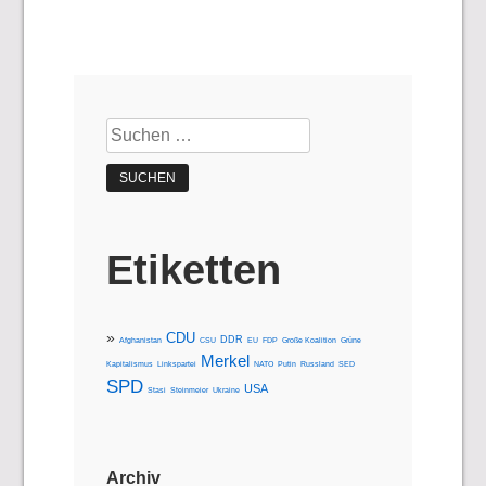
Suchen
nach:
Etiketten
CDU
DDR
Afghanistan
CSU
EU
FDP
Große Koalition
Grüne
Merkel
Kapitalismus
Linkspartei
NATO
Putin
Russland
SED
SPD
USA
Stasi
Steinmeier
Ukraine
Archiv