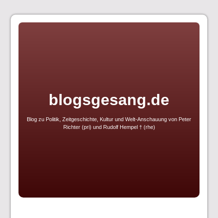
Skip
to
content
blogsgesang.de
Blog zu Politik, Zeitgeschichte, Kultur und Welt-Anschauung von Peter
Richter (pri) und Rudolf Hempel † (rhe)