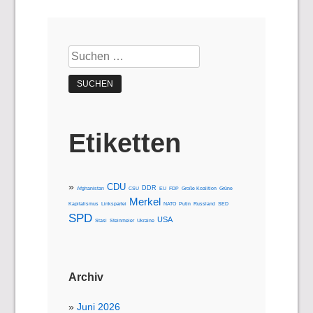
Suchen
nach:
Etiketten
CDU
DDR
Afghanistan
CSU
EU
FDP
Große Koalition
Grüne
Merkel
Kapitalismus
Linkspartei
NATO
Putin
Russland
SED
SPD
USA
Stasi
Steinmeier
Ukraine
Archiv
Juni 2026