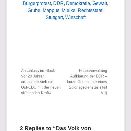
Bürgerprotest
,
DDR
,
Demokratie
,
Gewalt
,
Grube
,
Mappus
,
Mielke
,
Rechtsstaat
,
Stuttgart
,
Wirtschaft
Beitragsnavigation
Anschluss im Block.
Hauptverwaltung
Vor 20 Jahren
Aufklärung der DDR –
arrangierte sich die
kurze Geschichte eines
Ost-CDU mit der neuen
Spionagedienstes (Teil
»führenden Kraft«
VII)
2 Replies to “Das Volk von