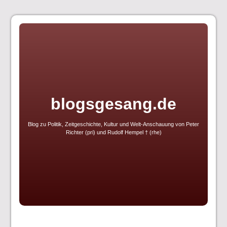
Skip
to
content
blogsgesang.de
Blog zu Politik, Zeitgeschichte, Kultur und Welt-Anschauung von Peter
Richter (pri) und Rudolf Hempel † (rhe)