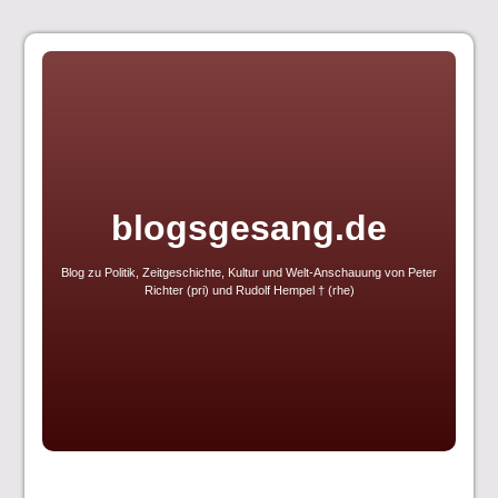
Skip
to
content
blogsgesang.de
Blog zu Politik, Zeitgeschichte, Kultur und Welt-Anschauung von Peter
Richter (pri) und Rudolf Hempel † (rhe)