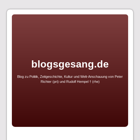
Skip
to
content
blogsgesang.de
Blog zu Politik, Zeitgeschichte, Kultur und Welt-Anschauung von Peter
Richter (pri) und Rudolf Hempel † (rhe)