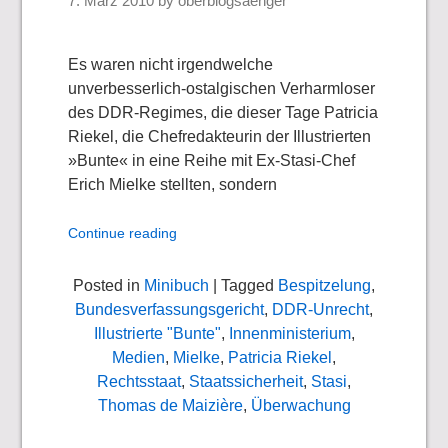
7. März 2010
by
oberblogsaenger
Es waren nicht irgendwelche
unverbesserlich-ostalgischen Verharmloser
des DDR-Regimes, die dieser Tage Patricia
Riekel, die Chefredakteurin der Illustrierten
»Bunte« in eine Reihe mit Ex-Stasi-Chef
Erich Mielke stellten, sondern
Continue reading
Posted in
Minibuch
| Tagged
Bespitzelung
,
Bundesverfassungsgericht
,
DDR-Unrecht
,
Illustrierte "Bunte"
,
Innenministerium
,
Medien
,
Mielke
,
Patricia Riekel
,
Rechtsstaat
,
Staatssicherheit
,
Stasi
,
Thomas de Maizière
,
Überwachung