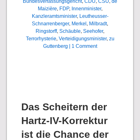
Bundesverfassungsgericht
,
CDU
,
CSU
,
de
Maizière
,
FDP
,
Innenminister
,
Kanzleramtsminister
,
Leutheusser-
Schnarrenberger
,
Merkel
,
Milbradt
,
Ringstorff
,
Schäuble
,
Seehofer
,
Terrorhysterie
,
Verteidigungsminister
,
zu
Guttenberg
| 1 Comment
Das Scheitern der
Hartz-IV-Korrektur
ist die Chance der